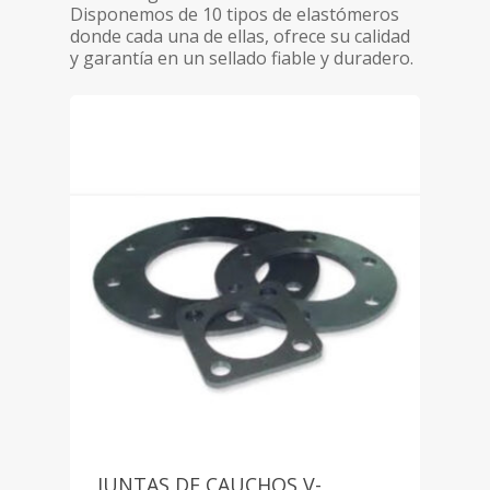
Disponemos de 10 tipos de elastómeros
donde cada una de ellas, ofrece su calidad
y garantía en un sellado fiable y duradero.
Home
Empresa
Productos
Válvulas Tecflow – Val
Bloger
Contacto
Válvulas de Maripo
Válvulas Automáticas
Español
Válvulas de Compue
Actuador neumátic
Válvulas de Control T
[weglot_switcher]
Válvulas de Guilloti
Actuadores eléctric
Válvulas de Seguridad
Válvulas de Bola
Electro Válvulas
Juntas
JUNTAS DE CAUCHOS V-
Válvulas de Retenci
Válvula de Bola Eléc
Juntas de Cauchos 
Instrumentación