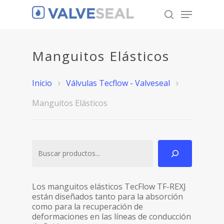
Manguitos Elásticos
Hit enter to search or ESC to close
Inicio
Válvulas Tecflow - Valveseal
Manguitos Elásticos
Buscar
Los manguitos elásticos TecFlow TF-REXJ
están diseñados tanto para la absorción
como para la recuperación de
deformaciones en las líneas de conducción