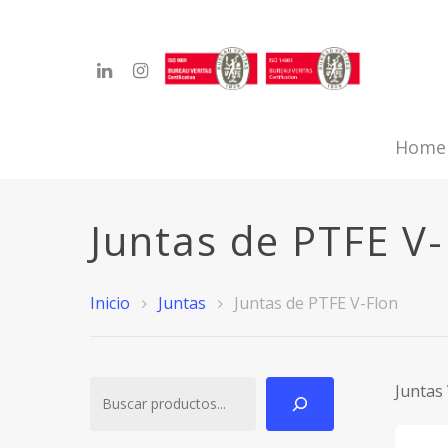
Home
Juntas de PTFE V-
Hit enter to search or ESC to close
Inicio
Juntas
Juntas de PTFE V-Flon
Buscar
Juntas