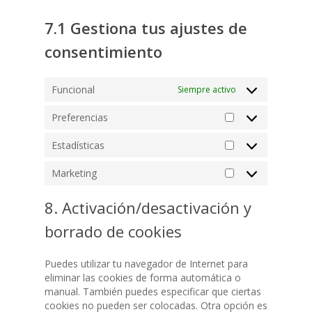
Juntas RTJ
bloquear completam
Válvulas de Globo / 
Accesorios
paso de fluidos en 
7.1 Gestiona tus ajustes de
Válvulas Contra-Inc
de conducción, ope
Válvulas de Aguja
consentimiento
mediante actuador
UL/FM
eléctricos que auto
Válvula de Equilibr
su apertura y cierre
Funcional
Siempre activo
ideales para aplicac
Manguitos Elástico
que requieren un co
Preferencias
remoto eficiente y 
Compensadores Met
Preferencias
especialmente en r
Estadísticas
Filtros en Y
agua potable, siste
Estadísticas
riego, instalaciones
Carretes de Desmon
Marketing
industriales y plant
Marketing
tratamiento. Fabric
Mirillas
8. Activación/desactivación y
materiales resisten
Ventosas
como hierro fundid
borrado de cookies
acero, y equipadas 
Purgadores
actuadores de alto
rendimiento, estas 
Puedes utilizar tu navegador de Internet para
ofrecen una excele
eliminar las cookies de forma automática o
hermeticidad, bajo
manual. También puedes especificar que ciertas
mantenimiento y un
cookies no pueden ser colocadas. Otra opción es