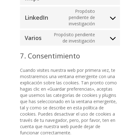
to
Válvulas Tecflow – Val
Bloger
service
Propósito
google-
Contacto
LinkedIn
pendiente de
Válvulas de Maripo
Válvulas Automáticas
Consent
maps
investigación
to
Español
Válvulas de Compue
Actuador neumátic
Válvulas de Control T
service
Propósito pendiente
[weglot_switcher]
Varios
linkedin
Consent
de investigación
Válvulas de Guilloti
Actuadores eléctric
Válvulas de Seguridad
to
Válvulas de Bola
Electro Válvulas
Juntas
service
7. Consentimiento
varios
Válvulas de Retenci
Válvula de Bola Eléc
Juntas de Cauchos 
Instrumentación
válvulas de retenci
Rubber
Cuando visites nuestra web por primera vez, te
Válvula de Bola Ne
Manómetros
Válvulas Vasa
tienen por objetivo 
mostraremos una ventana emergente con una
Juntas de Fibras
por completo el pa
explicación sobre las cookies. Tan pronto como
Válvula de Maripos
Termómetros
Comprimidas V-Sea
fluido en circulación
hagas clic en «Guardar preferencias», aceptas
Eléctrica
de presión. Son util
Ventómetros
que usemos las categorías de cookies y plugins
Juntas de Grafito E
en cualquier instala
Válvula de Maripos
que has seleccionado en la ventana emergente,
V-Graf
Niveles
industrial. VALVESE
tal y como se describe en esta política de
Neumática.
ofrece una amplia 
cookies. Puedes desactivar el uso de cookies a
Juntas de PTFE V-Fl
Presostato y Trans
Válvula de Compuer
válvulas de retenci
través de tu navegador, pero, por favor, ten en
todo tipo de aplicac
Eléctrica
Juntas Espirometáli
Las válvula
Sensores de Tempe
cuenta que nuestra web puede dejar de
compuerta eléctrica
Spiral
funcionar correctamente.
Válvula de Flotador
Separadores
diseñadas para perm