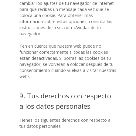
útil prolongada. Su
cambiar los ajustes de tu navegador de Internet
permite un paso rec
para que recibas un mensaje cada vez que se
restricciones, lo qu
coloca una cookie. Para obtener más
minimiza la pérdida
información sobre estas opciones, consulta las
carga en la línea.
instrucciones de la sección «Ayuda» de tu
Disponibles en dist
navegador.
diámetros y presio
nominales, nuestra
Ten en cuenta que nuestra web puede no
válvulas de compue
funcionar correctamente si todas las cookies
eléctricas se adapta
están desactivadas. Si borras las cookies de tu
necesidades de cad
navegador, se volverán a colocar después de tu
proyecto, cumplien
consentimiento cuando vuelvas a visitar nuestras
normativas interna
webs.
de calidad y segurid
Caja de finales de c
9. Tus derechos con respecto
Posicionadores rota
a los datos personales
Reductor desembra
Tienes los siguientes derechos con respecto a
tus datos personales: