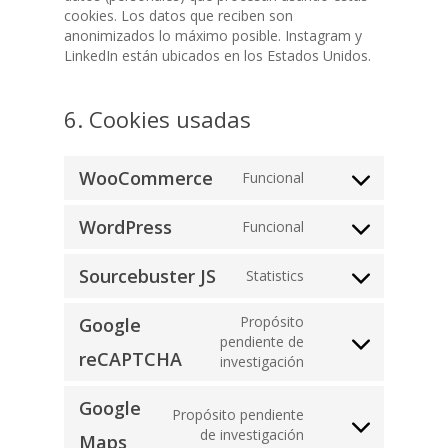
cookies. Los datos que reciben son
anonimizados lo máximo posible. Instagram y
LinkedIn están ubicados en los Estados Unidos.
6. Cookies usadas
WooCommerce
Funcional
Consent
to
WordPress
Funcional
service
Consent
woocommerce
to
Sourcebuster JS
Statistics
service
Consent
wordpress
to
Propósito
Google
service
Home
pendiente de
sourcebuster-
Consent
reCAPTCHA
investigación
js
to
Empresa
service
Google
google-
Propósito pendiente
Productos
recaptcha
Consent
de investigación
Maps