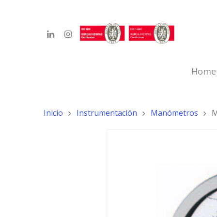
Home
Inicio
Instrumentación
Manómetros
M
Hit enter to search or ESC to close