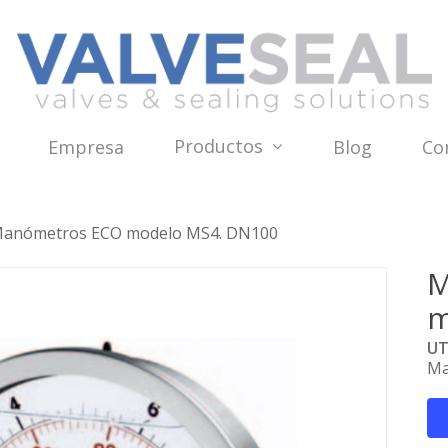
Productos
Empresa
Blog
Co
anómetros ECO modelo MS4. DN100
M
m
UT
Ma