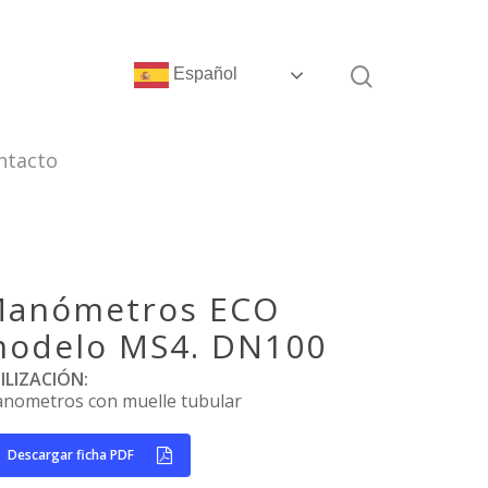
Español
ntacto
anómetros ECO
odelo MS4. DN100
ILIZACIÓN:
nometros con muelle tubular
Descargar ficha PDF