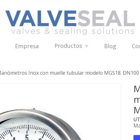
Productos
Empresa
Blog
Co
anómetros Inox con muelle tubular modelo MGS18. DN100
M
m
M
UT
Ma