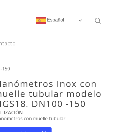
Español
ntacto
 -150
anómetros Inox con
uelle tubular modelo
GS18. DN100 -150
ILIZACIÓN:
nometros con muelle tubular