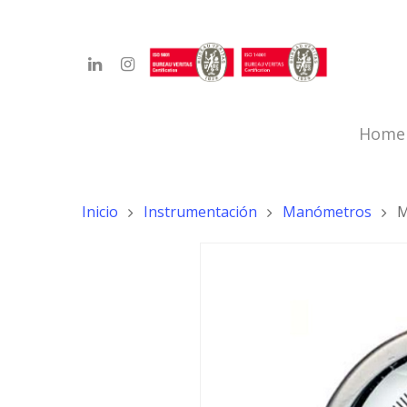
Home
Inicio
Instrumentación
Manómetros
M
Hit enter to search or ESC to close