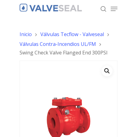
Inicio
Válvulas Tecflow - Valveseal
Hit enter to search or ESC to close
Válvulas Contra-Incendios UL/FM
Swing Check Valve Flanged End 300PSI