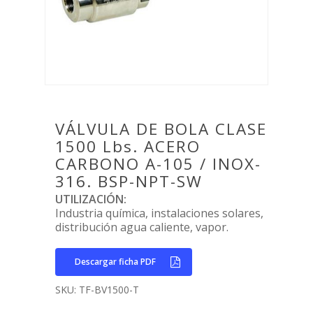
Home
Empresa
Productos
VÁLVULA DE BOLA CLASE
1500 Lbs. ACERO
Válvulas Tecflow – Val
Bloger
CARBONO A-105 / INOX-
Contacto
316. BSP-NPT-SW
Válvulas de Maripo
Válvulas Automáticas
UTILIZACIÓN:
Español
Válvulas de Compue
Actuador neumátic
Válvulas de Control T
Industria química, instalaciones solares,
[weglot_switcher]
distribución agua caliente, vapor.
Válvulas de Guilloti
Actuadores eléctric
Válvulas de Seguridad
Válvulas de Bola
Electro Válvulas
Juntas
Descargar ficha PDF
Válvulas de Retenci
Válvula de Bola Eléc
Juntas de Cauchos 
Instrumentación
SKU:
TF-BV1500-T
válvulas de retenci
Rubber
Válvula de Bola Ne
Manómetros
Válvulas Vasa
tienen por objetivo 