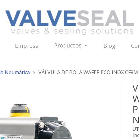
Productos
Empresa
Blog
Co
ola Neumática
VÁLVULA DE BOLA WAFER ECO INOX CF8
V
W
P
UT
In