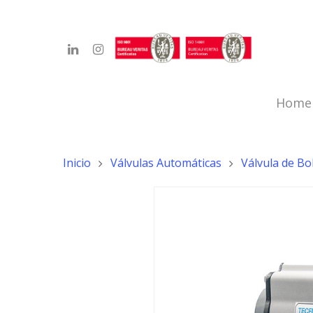
Home
Inicio
Válvulas Automáticas
Válvula de B
Hit enter to search or ESC to close