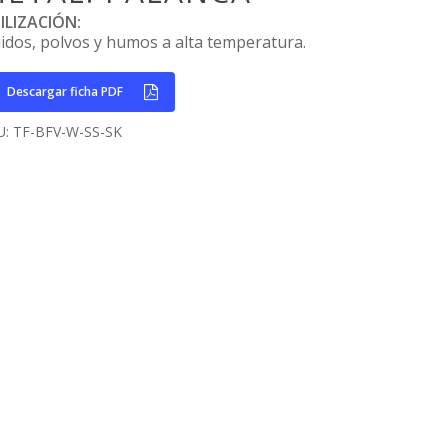
ILIZACIÓN:
uidos, polvos y humos a alta temperatura.
Descargar ficha PDF
U:
TF-BFV-W-SS-SK
Home
Empresa