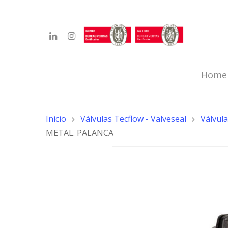
Home
Inicio
Válvulas Tecflow - Valveseal
Válvul
METAL. PALANCA
Hit enter to search or ESC to close