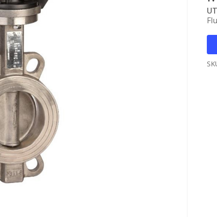
UT
Fl
SK