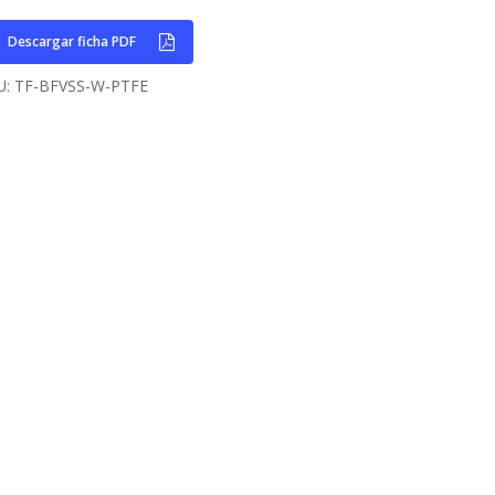
Descargar ficha PDF
U:
TF-BFVSS-W-PTFE
Home
Empresa