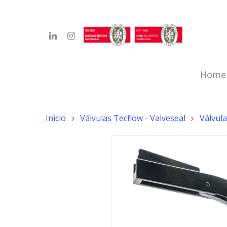
Home
Inicio
Válvulas Tecflow - Valveseal
Válvul
Hit enter to search or ESC to close