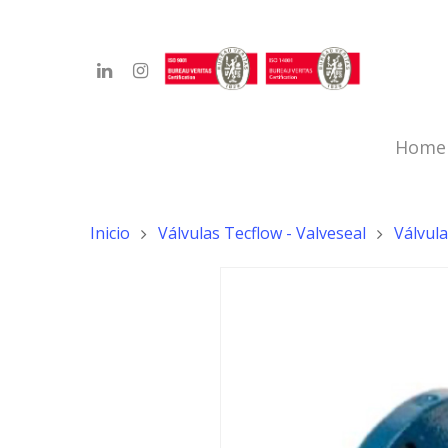
Home
Inicio
Válvulas Tecflow - Valveseal
Válvul
Hit enter to search or ESC to close