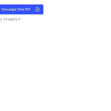
Descargar ficha PDF
U:
TF-AXCV-F
Home
Empresa