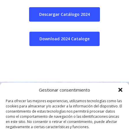
Empresa
Productos
Descargar Catálogo 2024
Válvulas Tecflow – Val
Bloger
Contacto
Válvulas de Maripo
Válvulas Automáticas
Download 2024 Cataloge
Español
Válvulas de Compue
Actuador neumátic
Válvulas de Control T
[weglot_switcher]
Válvulas de Guilloti
Actuadores eléctric
Válvulas de Seguridad
Válvulas de Bola
Electro Válvulas
Juntas
Válvulas de Retenci
Válvula de Bola Eléc
Juntas de Cauchos 
Instrumentación
válvulas de retenci
Rubber
Válvula de Bola Ne
Manómetros
Válvulas Vasa
tienen por objetivo 
Gestionar consentimiento
Juntas de Fibras
por completo el pa
Válvula de Maripos
Termómetros
Comprimidas V-Sea
fluido en circulación
Para ofrecer las mejores experiencias, utilizamos tecnologías como las
Eléctrica
de presión. Son util
Ventómetros
cookies para almacenar y/o acceder a la información del dispositivo. El
Juntas de Grafito E
en cualquier instala
consentimiento de estas tecnologías nos permitirá procesar datos
Válvula de Maripos
V-Graf
Niveles
Política de calidad
/
Condiciones Generales de
como el comportamiento de navegación o las identificaciones únicas
industrial. VALVESE
Neumática.
en este sitio. No consentir o retirar el consentimiento, puede afectar
venta
ofrece una amplia 
Juntas de PTFE V-Fl
Presostato y Trans
negativamente a ciertas características y funciones.
Válvula de Compuer
válvulas de retenci