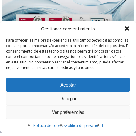
Válvula de Maripos
Termómetros
Comprimidas V-Sea
fluido en circulación
Eléctrica
de presión. Son util
Ventómetros
Juntas de Grafito E
en cualquier instala
Válvula de Maripos
V-Graf
Niveles
industrial. VALVESE
Neumática.
ofrece una amplia 
Gestionar consentimiento
Juntas de PTFE V-Fl
Presostato y Trans
Válvula de Compuer
válvulas de retenci
todo tipo de aplicac
Para ofrecer las mejores experiencias, utilizamos tecnologías como las
Eléctrica
Juntas Espirometáli
Las válvula
Sensores de Tempe
cookies para almacenar y/o acceder a la información del dispositivo. El
compuerta eléctrica
Spiral
Válvula de Flotador
consentimiento de estas tecnologías nos permitirá procesar datos
Separadores
diseñadas para perm
como el comportamiento de navegación o las identificaciones únicas
Juntas RTJ
Noticias
bloquear completam
Válvulas de Globo / 
Accesorios
en este sitio. No consentir o retirar el consentimiento, puede afectar
paso de fluidos en 
negativamente a ciertas características y funciones.
Valveseal certifica su compromiso con la
Válvulas Contra-Inc
de conducción, ope
Válvulas de Aguja
calidad y el medio ambiente
mediante actuador
UL/FM
eléctricos que auto
Aceptar
Válvula de Equilibr
su apertura y cierre
ideales para aplicac
Manguitos Elástico
Denegar
que requieren un co
remoto eficiente y 
Compensadores Met
Ver preferencias
especialmente en r
Filtros en Y
agua potable, siste
Política de cookies
Política de privacidad
riego, instalaciones
Carretes de Desmon
industriales y plant