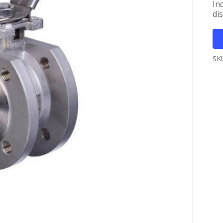
In
di
SK