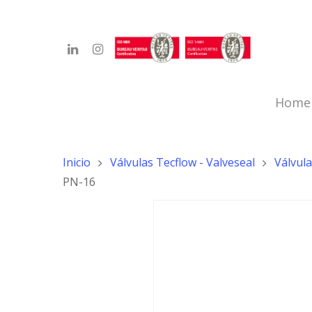
Home
Inicio
Válvulas Tecflow - Valveseal
Válvula
PN-16
Hit enter to search or ESC to close