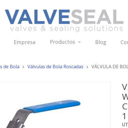
Productos
Empresa
Blog
Co
s de Bola
Válvulas de Bola Roscadas
VÁLVULA DE BOL
V
W
C
1
UT