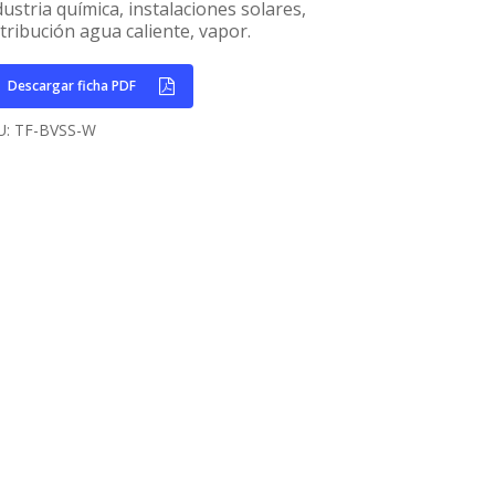
dustria química, instalaciones solares,
stribución agua caliente, vapor.
Descargar ficha PDF
U:
TF-BVSS-W
Home
Empresa