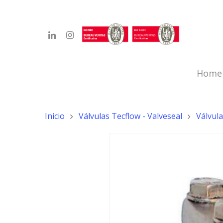
Home
Inicio
Válvulas Tecflow - Valveseal
Válvul
Hit enter to search or ESC to close