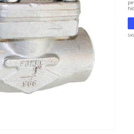
pe
hid
SK