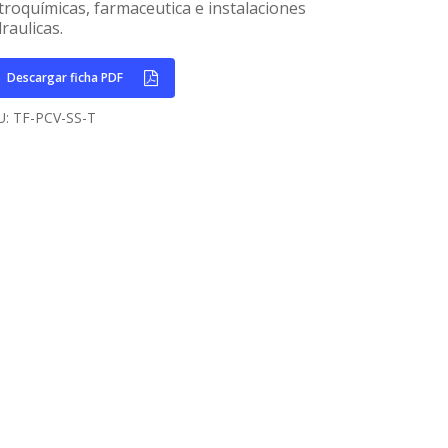
troquímicas, farmaceutica e instalaciones
raulicas.
Descargar ficha PDF
U:
TF-PCV-SS-T
Home
Empresa