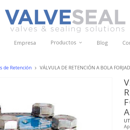
Productos
Empresa
Blog
Co
as de Retención
VÁLVULA DE RETENCIÓN A BOLA FORJADA
V
R
F
A
UT
Ap