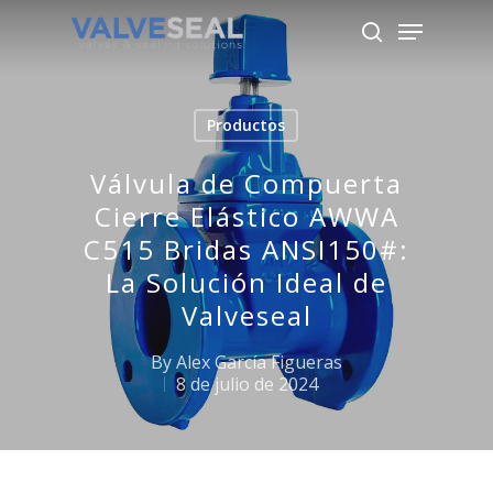
Productos
Hit enter to search or ESC to close
Válvula de Compuerta
Cierre Elástico AWWA
C515 Bridas ANSI150#:
La Solución Ideal de
Valveseal
By
Alex García Figueras
8 de julio de 2024