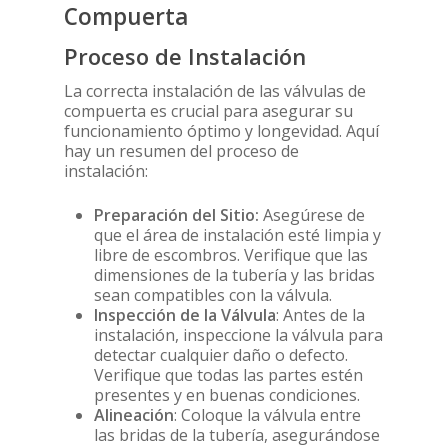
Compuerta
acero, y equipadas 
Purgadores
actuadores de alto
Proceso de Instalación
rendimiento, estas 
ofrecen una excele
La correcta instalación de las válvulas de
hermeticidad, bajo
compuerta es crucial para asegurar su
mantenimiento y un
funcionamiento óptimo y longevidad. Aquí
útil prolongada. Su
hay un resumen del proceso de
permite un paso rec
instalación:
restricciones, lo qu
minimiza la pérdida
Preparación del Sitio:
Asegúrese de
carga en la línea.
que el área de instalación esté limpia y
Disponibles en dist
libre de escombros. Verifique que las
diámetros y presio
dimensiones de la tubería y las bridas
nominales, nuestra
sean compatibles con la válvula.
válvulas de compue
Inspección de la Válvula
: Antes de la
eléctricas se adapta
instalación, inspeccione la válvula para
necesidades de cad
detectar cualquier daño o defecto.
proyecto, cumplien
Verifique que todas las partes estén
normativas interna
presentes y en buenas condiciones.
de calidad y segurid
Alineación
: Coloque la válvula entre
Caja de finales de c
las bridas de la tubería, asegurándose