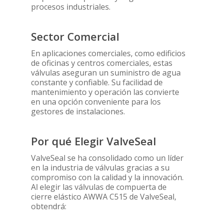
procesos industriales.
Home
Empresa
Sector Comercial
Productos
En aplicaciones comerciales, como edificios
de oficinas y centros comerciales, estas
Válvulas Tecflow – Val
Bloger
válvulas aseguran un suministro de agua
constante y confiable. Su facilidad de
Contacto
mantenimiento y operación las convierte
Válvulas de Maripo
Válvulas Automáticas
en una opción conveniente para los
Español
Válvulas de Compue
Actuador neumátic
Válvulas de Control T
gestores de instalaciones.
[weglot_switcher]
Válvulas de Guilloti
Actuadores eléctric
Válvulas de Seguridad
Por qué Elegir ValveSeal
Válvulas de Bola
Electro Válvulas
Juntas
ValveSeal se ha consolidado como un líder
Válvulas de Retenci
Válvula de Bola Eléc
Juntas de Cauchos 
Instrumentación
en la industria de válvulas gracias a su
válvulas de retenci
Rubber
Válvula de Bola Ne
Manómetros
Válvulas Vasa
compromiso con la calidad y la innovación.
tienen por objetivo 
Juntas de Fibras
Al elegir las válvulas de compuerta de
por completo el pa
Válvula de Maripos
Termómetros
cierre elástico AWWA C515 de ValveSeal,
Comprimidas V-Sea
fluido en circulación
Eléctrica
obtendrá:
de presión. Son util
Ventómetros
Juntas de Grafito E