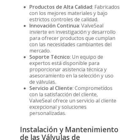
en cualquier instala
Válvula de Maripos
V-Graf
Niveles
industrial. VALVESE
Productos de Alta Calidad
: Fabricados
Neumática.
ofrece una amplia 
con los mejores materiales y bajo
Juntas de PTFE V-Fl
Presostato y Trans
Válvula de Compuer
válvulas de retenci
estrictos controles de calidad.
todo tipo de aplicac
Innovación Continua
: ValveSeal
Eléctrica
Juntas Espirometáli
Las válvula
Sensores de Tempe
invierte en investigación y desarrollo
compuerta eléctrica
Spiral
Válvula de Flotador
Separadores
para ofrecer productos que cumplan
diseñadas para perm
Juntas RTJ
con las necesidades cambiantes del
bloquear completam
Válvulas de Globo / 
Accesorios
mercado.
paso de fluidos en 
Soporte Técnico
: Un equipo de
Válvulas Contra-Inc
de conducción, ope
Válvulas de Aguja
expertos está disponible para
mediante actuador
UL/FM
proporcionar asistencia técnica y
eléctricos que auto
Válvula de Equilibr
asesoramiento en la selección y uso
su apertura y cierre
de válvulas.
ideales para aplicac
Manguitos Elástico
Servicio al Cliente
: Comprometidos
que requieren un co
con la satisfacción del cliente,
remoto eficiente y 
Compensadores Met
ValveSeal ofrece un servicio al cliente
especialmente en r
Filtros en Y
excepcional y soluciones
agua potable, siste
personalizadas.
riego, instalaciones
Carretes de Desmon
industriales y plant
tratamiento. Fabric
Mirillas
Instalación y Mantenimiento
materiales resisten
de las Válvulas de
Ventosas
como hierro fundid